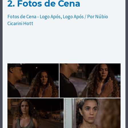
2. Fotos de Cena
Fotos de Cena - Logo Após
,
Logo Após
/ Por
Núbio
Cicarini Hott
Fotos de cena do filme Logo Após.
Fotos: Ceres Canedo.