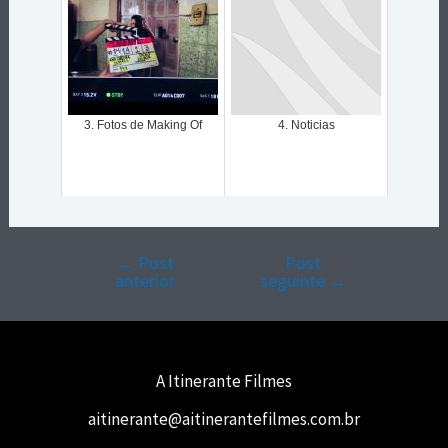
3. Fotos de Making Of
4. Noticias
←
Post
Post
Navegação
anterior
seguinte
→
de
Post
A Itinerante Filmes
aitinerante@aitinerantefilmes.com.br